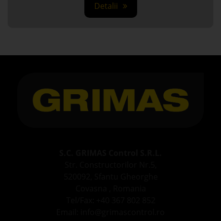
S.C. GRIMAS Control S.R.L.
Str. Constructorilor Nr.5,
520092, Sfantu Gheorghe
Covasna , Romania
Tel/Fax: +40 367 802 852
Email: info@grimascontrol.ro