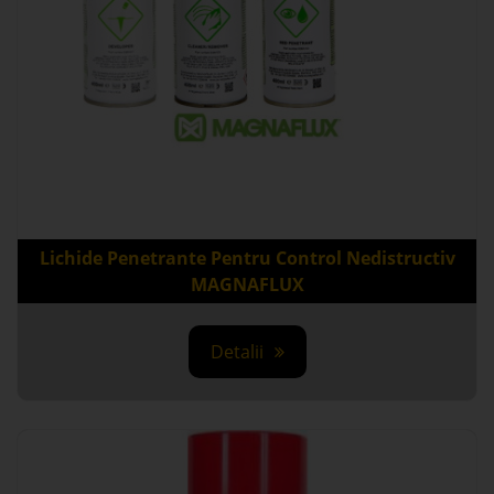
Lichide Penetrante Pentru Control Nedistructiv
MAGNAFLUX