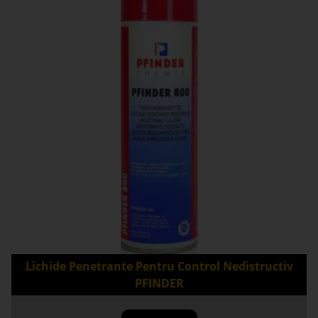
Lichide Penetrante Pentru Control Nedistructiv
PFINDER