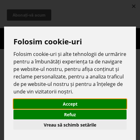
Toggle
naviga
»
Control nedistructiv
» Lichide penetrante (PT)
Lichide penetrante (PT)
Folosim cookie-uri
Folosim cookie-uri și alte tehnologii de urmărire
pentru a îmbunătăți experiența ta de navigare
Lichide penetrante (PT)
pe website-ul nostru, pentru afișa conținut și
reclame personalizate, pentru a analiza traficul
de pe website-ul nostru și pentru a înțelege de
unde vin vizitatorii noștri.
Accept
Refuz
Vreau să schimb setările