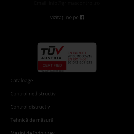
Email: info@grimascontrol.ro
vizitați-ne pe
Cataloage
Control nedistructiv
Control distructiv
Tehnică de măsură
Mașini de îndoit țevi