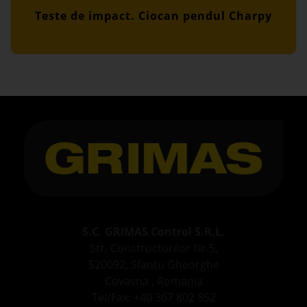
Teste de impact. Ciocan pendul Charpy
S.C. GRIMAS Control S.R.L.
Str. Constructorilor Nr.5,
520092, Sfantu Gheorghe
Covasna , Romania
Tel/Fax: +40 367 802 852