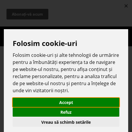
Toggle
naviga
»
Control distructiv
» Teste mecanice
Teste mecanice
Folosim cookie-uri
Folosim cookie-uri și alte tehnologii de urmărire
Teste mecanice
pentru a îmbunătăți experiența ta de navigare
pe website-ul nostru, pentru afișa conținut și
Masini universale pentru incercari mecanice de la cutii
reclame personalizate, pentru a analiza traficul
de carton la Axe cu came!
de pe website-ul nostru și pentru a înțelege de
unde vin vizitatorii noștri.
Accept
Refuz
Vreau să schimb setările