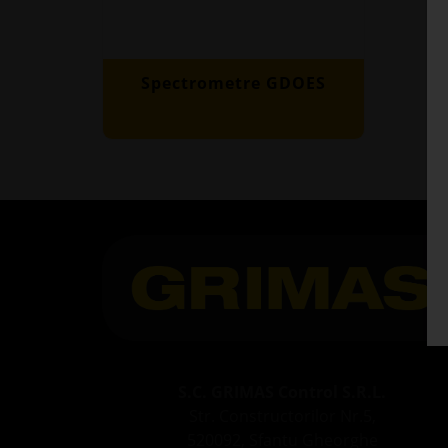
Spectrometre GDOES
S.C. GRIMAS Control S.R.L.
Str. Constructorilor Nr.5,
520092, Sfantu Gheorghe