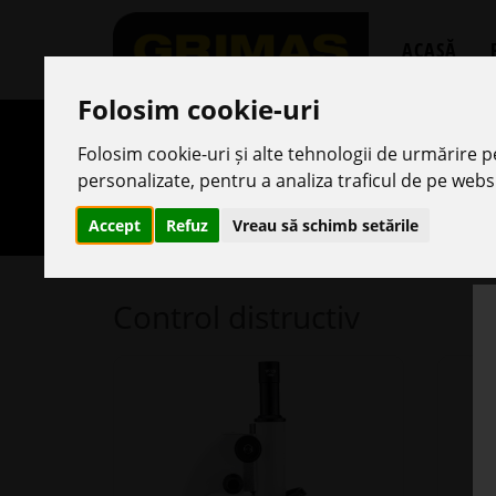
ACASĂ
Folosim cookie-uri
» Control distructiv
Folosim cookie-uri și alte tehnologii de urmărire 
personalizate, pentru a analiza traficul de pe websi
Control distructiv
Accept
Refuz
Vreau să schimb setările
Control distructiv