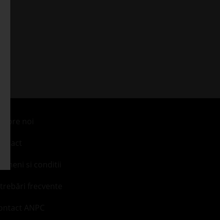
espre noi
ontact
ermeni si conditii
ntrebări frecvente
ontact ANPC