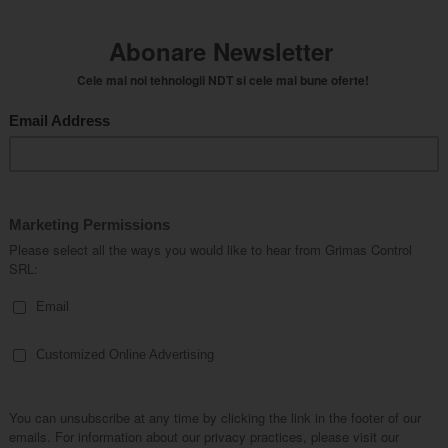
sini pentru incercari
Metalografie
mecanice