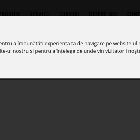
PRODUSE
SERVICII
CURSURI
DESPRE NOI
CONT
pentru a îmbunătăți experiența ta de navigare pe website-ul 
te-ul nostru și pentru a înțelege de unde vin vizitatorii noștr