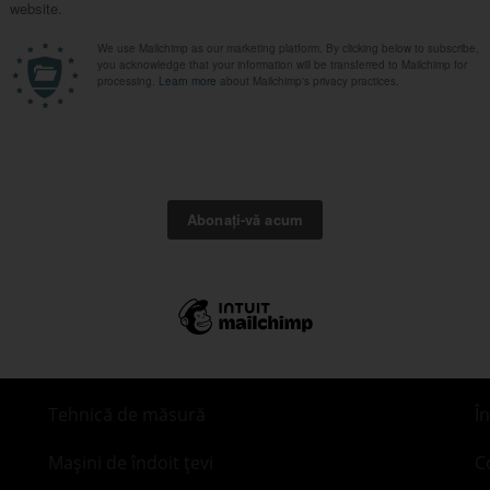
Cataloage
D
Control nedistructiv
C
Control distructiv
T
Tehnică de măsură
Î
Mașini de îndoit țevi
C