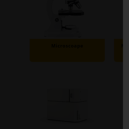
Microscoape
Ma